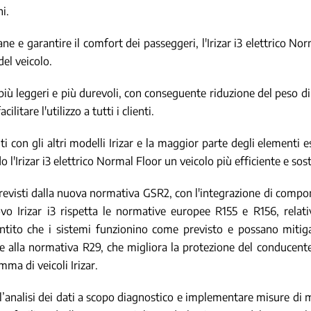
ni.
e e garantire il comfort dei passeggeri, l'Irizar i3 elettrico Nor
el veicolo.
più leggeri e più durevoli, con conseguente riduzione del peso d
litare l'utilizzo a tutti i clienti.
 con gli altri modelli Irizar e la maggior parte degli elementi es
 l'Irizar i3 elettrico Normal Floor un veicolo più efficiente e sos
a previsti dalla nuova normativa GSR2, con l'integrazione di comp
vo Irizar i3 rispetta le normative europee R155 e R156, relati
ntito che i sistemi funzionino come previsto e possano mitiga
me alla normativa R29, che migliora la protezione del conducente
ma di veicoli Irizar.
e l’analisi dei dati a scopo diagnostico e implementare misure di m