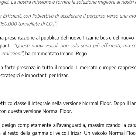
i. La nostra missione è fornire la soluzione migliore ai nostri cl
fficient, con l'obiettivo di accelerare il percorso verso una mob
50.000 tonnellate di CO₂".
ma presentazione al pubblico del nuovo Irizar ie bus e del nuovo I
ipanti.
"Questi nuovi veicoli non solo sono più efficienti, ma 
 emissioni",
ha commentato Imanol Rego.
ua forte presenza in tutto il mondo. Il mercato europeo rapprese
rategici e importanti per Irizar.
t
lettrico classe II Integrale nella versione Normal Floor. Dopo il la
con questa versione Normal Floor.
un design completamente all'avanguardia, massimizzando la capa
ea al resto della gamma di veicoli Irizar. Un veicolo Normal Fl