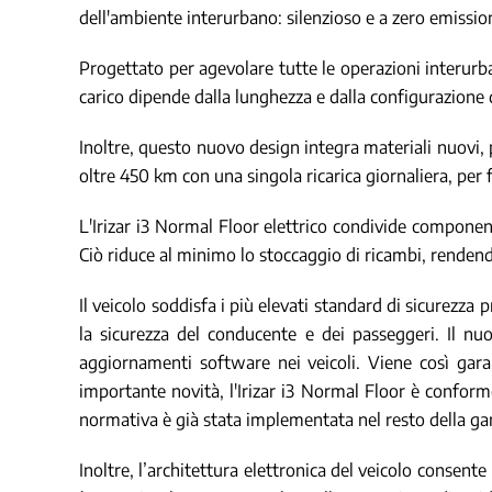
dell'ambiente interurbano: silenzioso e a zero emissio
Progettato per agevolare tutte le operazioni interurban
carico dipende dalla lunghezza e dalla configurazione d
Inoltre, questo nuovo design integra materiali nuovi, 
oltre 450 km con una singola ricarica giornaliera, per faci
L'Irizar i3 Normal Floor elettrico condivide componenti
Ciò riduce al minimo lo stoccaggio di ricambi, rendendo
Il veicolo soddisfa i più elevati standard di sicurezz
la sicurezza del conducente e dei passeggeri. Il nuo
aggiornamenti software nei veicoli. Viene così gara
importante novità, l'Irizar i3 Normal Floor è confor
normativa è già stata implementata nel resto della gam
Inoltre, l’architettura elettronica del veicolo consent