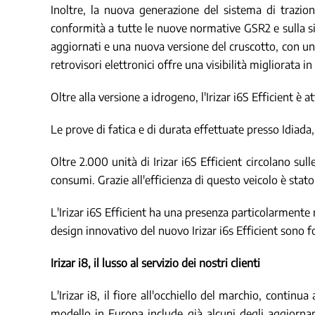
Inoltre, la nuova generazione del sistema di trazion
conformità a tutte le nuove normative GSR2 e sulla s
aggiornati e una nuova versione del cruscotto, con un d
retrovisori elettronici offre una visibilità migliorata i
Oltre alla versione a idrogeno, l'Irizar i6S Efficient è 
Le prove di fatica e di durata effettuate presso Idiada,
Oltre 2.000 unità di Irizar i6S Efficient circolano sul
consumi. Grazie all'efficienza di questo veicolo è sta
L'Irizar i6S Efficient ha una presenza particolarmente 
design innovativo del nuovo Irizar i6s Efficient sono f
Irizar i8, il lusso al servizio dei nostri clienti
L'Irizar i8, il fiore all'occhiello del marchio, conti
modello in Europa include già alcuni degli aggiornam