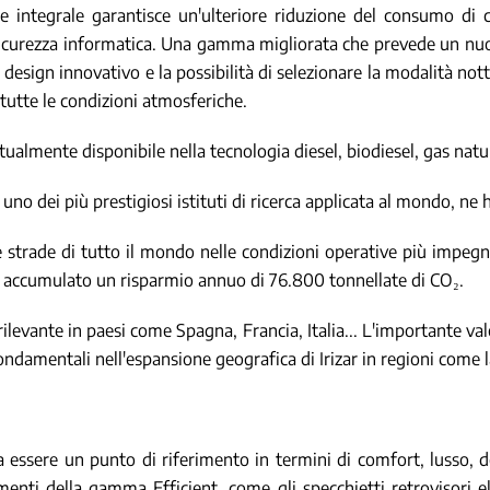
e integrale garantisce un'ulteriore riduzione del consumo di 
icurezza informatica. Una gamma migliorata che prevede un nuo
esign innovativo e la possibilità di selezionare la modalità nottu
n tutte le condizioni atmosferiche.
attualmente disponibile nella tecnologia diesel, biodiesel, gas natu
 uno dei più prestigiosi istituti di ricerca applicata al mondo, ne 
le strade di tutto il mondo nelle condizioni operative più impegnat
to accumulato un risparmio annuo di 76.800 tonnellate di CO₂.
rilevante in paesi come Spagna, Francia, Italia... L'importante va
ondamentali nell'espansione geografica di Irizar in regioni come l
nua a essere un punto di riferimento in termini di comfort, luss
enti della gamma Efficient, come gli specchietti retrovisori el