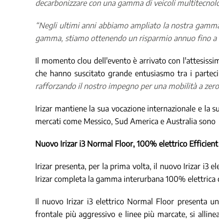
decarbonizzare con una gamma di veicoli multitecnologic
“Negli ultimi anni abbiamo ampliato la nostra gamma E
gamma, stiamo ottenendo un risparmio annuo fino a 1
Il momento clou dell'evento è arrivato con l'attesissi
che hanno suscitato grande entusiasmo tra i partec
rafforzando il nostro impegno per una mobilità a zero
Irizar mantiene la sua vocazione internazionale e la s
mercati come Messico, Sud America e Australia sono st
Nuovo Irizar i3 Normal Floor, 100% elettrico Efficien
Irizar presenta, per la prima volta, il nuovo Irizar i3 e
Irizar completa la gamma interurbana 100% elettrica 
Il nuovo Irizar i3 elettrico Normal Floor presenta 
frontale più aggressivo e linee più marcate, si allin