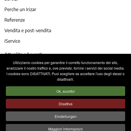
Perche un Irizar
Referenze
Vendita e post-vendita
iService
Attualita ed eventi
Utilizziamo cookies per garantire il corretto funzionamento del sito,
Lavora con noi
analizzare il nostro traffico e, ove previsto, fornire i servizi dei social media.
I cookies sono DISATTIVATI. Puoi scegliere se accettare l'uso degli stessi o
Contatto
disattivarli.
Ok, accetto!
Note legali
Politica sulla privacy
Disattiva
Politica sui cookies
Sistema informativo interno
Einstellungen
Maggiori informazioni