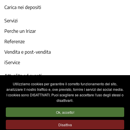
Carica nei depositi
Servizi
Perche un Irizar
Referenze
Vendita e post-vendita
iService
Attualita ed eventi
Utilizziamo cookies per garantire il corretto funzionamento del sito,
Lavora con noi
analizzare il nostro traffico e, ove previsto, fornire i servizi dei social media.
I cookies sono DISATTIVATI. Puoi scegliere se accettare l'uso degli stessi o
Contatto
disattivarli.
Ok, accetto!
Note legali
Politica sulla privacy
Disattiva