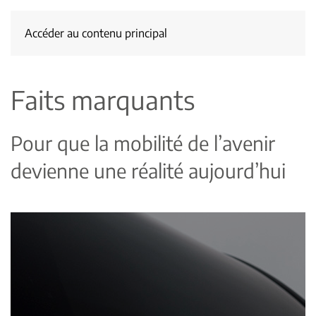
lancement
du
Accéder au contenu principal
projet
de
fabrication
Faits marquants
d’un
autobus
urbain
Pour que la mobilité de l’avenir
100%
électrique
devienne une réalité aujourd’hui
Irizar
pour
l’Europe.
Cette
décision
fait
partie
de
la
stratégie