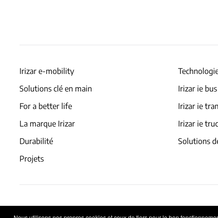
Irizar e-mobility
Technologie
Solutions clé en main
Irizar ie bus
For a better life
Irizar ie tr
La marque Irizar
Irizar ie tru
Durabilité
Solutions d
Projets
Condition d'utilisation
Politique de confidentialité
Nous utilisons nos propres cookies et ceux de tiers pour le bon fonctionnement 