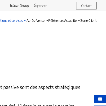
Contact
tions et services
Après-Vente
Références
Actualité
Zone Client
et passive sont des aspects stratégiques
urité. L’Irizar ie bus est le premier