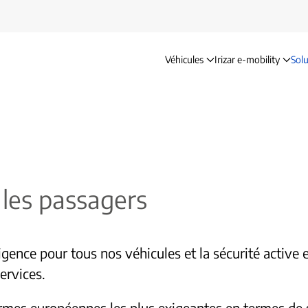
Véhicules
Irizar e-mobility
Solu
Sécurité
 les passagers
igence pour tous nos véhicules et la sécurité active 
ervices.
mes européennes les plus exigeantes en termes de séc