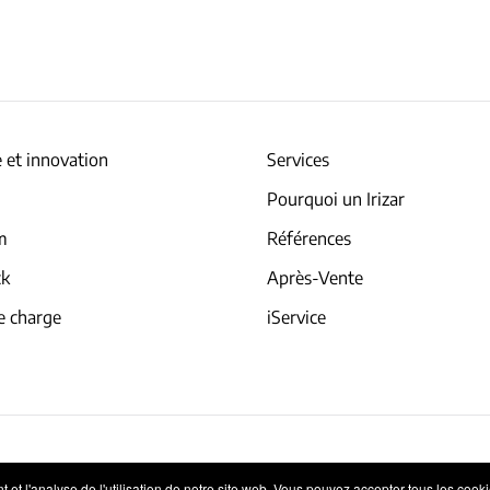
 et innovation
Services
Pourquoi un Irizar
am
Références
ck
Après-Vente
e charge
iService
Politique de cookie
Système Interne d’Information
et l'analyse de l'utilisation de notre site web. Vous pouvez accepter tous les cookies