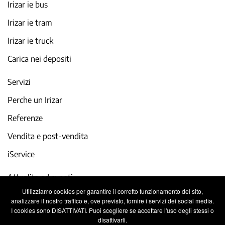
Irizar ie bus
Irizar ie tram
Irizar ie truck
Carica nei depositi
Servizi
Perche un Irizar
Referenze
Vendita e post-vendita
iService
Attualita ed eventi
Utilizziamo cookies per garantire il corretto funzionamento del sito,
Lavora con noi
analizzare il nostro traffico e, ove previsto, fornire i servizi dei social media.
I cookies sono DISATTIVATI. Puoi scegliere se accettare l'uso degli stessi o
Contatto
disattivarli.