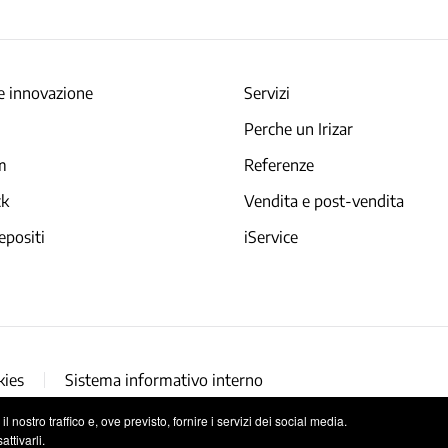
e innovazione
Servizi
Perche un Irizar
am
Referenze
ck
Vendita e post-vendita
epositi
iService
kies
Sistema informativo interno
 nostro traffico e, ove previsto, fornire i servizi dei social media.
ttivarli.