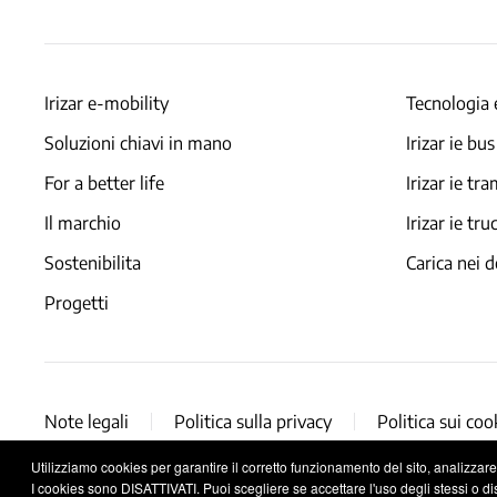
Irizar e-mobility
Tecnologia 
Soluzioni chiavi in mano
Irizar ie bus
For a better life
Irizar ie tr
Il marchio
Irizar ie tru
Sostenibilita
Carica nei d
Progetti
Note legali
Politica sulla privacy
Politica sui coo
Utilizziamo cookies per garantire il corretto funzionamento del sito, analizzare il
I cookies sono DISATTIVATI. Puoi scegliere se accettare l'uso degli stessi o disa