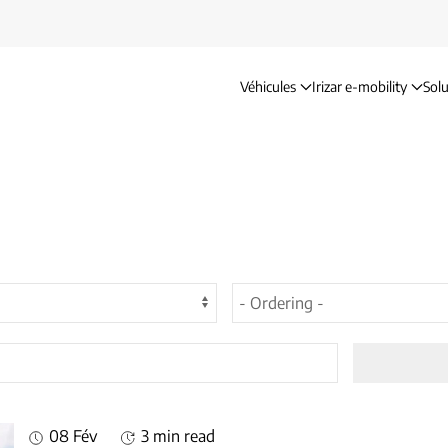
Véhicules
Irizar e-mobility
Solu
08 Fév
3 min read