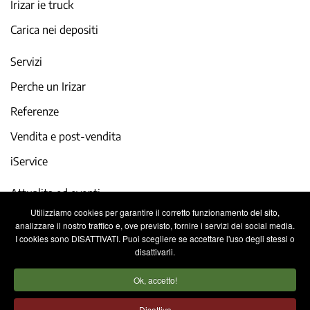
Irizar ie truck
Carica nei depositi
Servizi
Perche un Irizar
Referenze
Vendita e post-vendita
iService
Attualita ed eventi
Utilizziamo cookies per garantire il corretto funzionamento del sito,
Lavora con noi
analizzare il nostro traffico e, ove previsto, fornire i servizi dei social media.
I cookies sono DISATTIVATI. Puoi scegliere se accettare l'uso degli stessi o
Contatto
disattivarli.
Ok, accetto!
Note legali
Politica sulla privacy
Disattiva