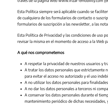
través de la página web
www.irizar-emobility.com
(e
Esta Política siempre será aplicable cuando se faciliten
de cualquiera de los formularios de contacto o suscri
formularios de suscripción a las newsletter, a las not
Esta Política de Privacidad y las condiciones de uso po
revisar la misma en el momento de acceso a la Web par
A qué nos comprometemos
A respetar la privacidad de nuestros usuarios y t
A tratar los datos personales que estrictamente n
para evitar el acceso no autorizado y el uso inde
A no utilizar los datos personales para finalida
A no dar los datos personales a terceros ni compa
A conservar los datos personales durante el tiemp
mantenimiento periódico de dichas necesidades, y