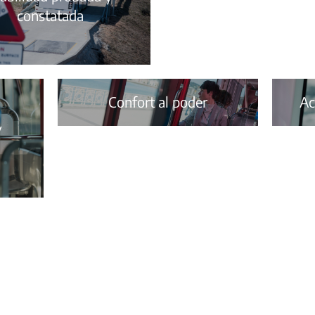
constatada
Confort al poder
Ac
y