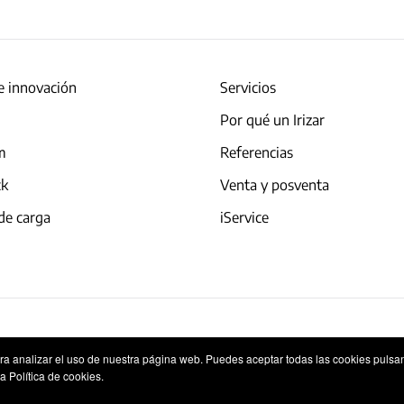
e innovación
Servicios
Por qué un Irizar
am
Referencias
ck
Venta y posventa
de carga
iService
okies
Sistema Interno de Información
ara analizar el uso de nuestra página web. Puedes aceptar todas las cookies pulsa
a Política de cookies.