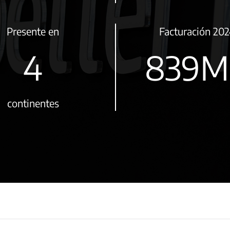
Presente en
Facturación 20
5
1076
M
continentes