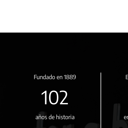
Fundado en 1889
E
131
años de historia
e