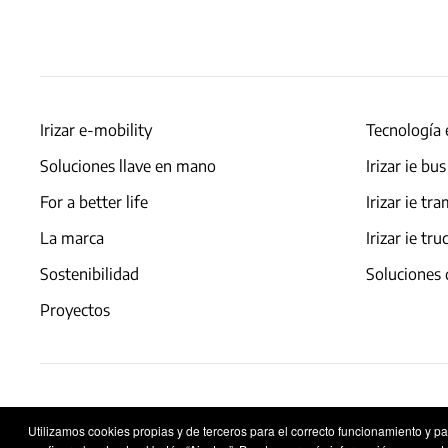
Irizar e-mobility
Tecnología 
Soluciones llave en mano
Irizar ie bus
For a better life
Irizar ie tr
La marca
Irizar ie tru
Sostenibilidad
Soluciones 
Proyectos
Aviso legal
Política de privacidad
Política de co
Utilizamos cookies propias y de terceros para el correcto funcionamiento y p