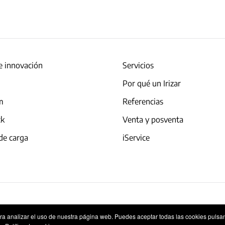
e innovación
Servicios
Por qué un Irizar
am
Referencias
ck
Venta y posventa
de carga
iService
okies
Sistema Interno de Información
ara analizar el uso de nuestra página web. Puedes aceptar todas las cookies pulsa