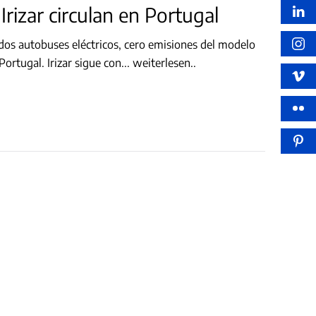
Los primeros autobuses eléctricos Irizar circulan en Portugal
dos autobuses eléctricos, cero emisiones del modelo
Irizar ie bus de 10.8m de longitud en la ciudad de Braganza, Portugal. Irizar sigue con
...
weiterlesen..