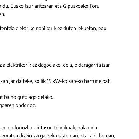
 du. Eusko Jaurlaritzaren eta Gipuzkoako Foru
en.
tentzia elektriko nahikorik ez duten lekuetan, edo
 elektrikorik ez dagoelako, dela, bideragarria izan
n jar daiteke, soilik 15 kW-ko sareko hartune bat
at baino gutxiago delako.
agoaren ondorioz.
ren ondoriozko zailtasun teknikoak, hala nola
ematen dizkio kargatzeko sistemari, eta, aldi berean,