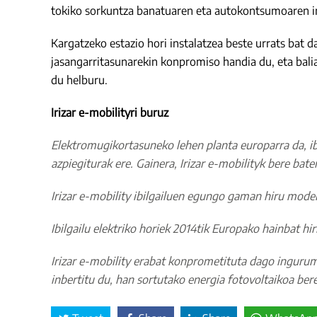
tokiko sorkuntza banatuaren eta autokontsumoaren in
Kargatzeko estazio hori instalatzea beste urrats bat 
jasangarritasunarekin konpromiso handia du, eta bali
du helburu.
Irizar e-mobilityri buruz
Elektromugikortasuneko lehen planta europarra da, ib
azpiegiturak ere. Gainera, Irizar e-mobilityk bere bate
Irizar e-mobility ibilgailuen egungo gaman hiru modelo da
Ibilgailu elektriko horiek 2014tik Europako hainbat hi
Irizar e-mobility erabat konprometituta dago ingurum
inbertitu du, han sortutako energia fotovoltaikoa bere