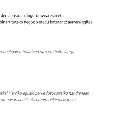
ari den apustuan. Ingurumenarekin eta
inarritutako negozio eredu baterantz aurrera egitea
rpenekoak fabrikatzen ditu eta baita karga
uskal Herriko eguzki parke fotovoltaiko handienean
rumenean ahalik eta eragin txikiena izateko.