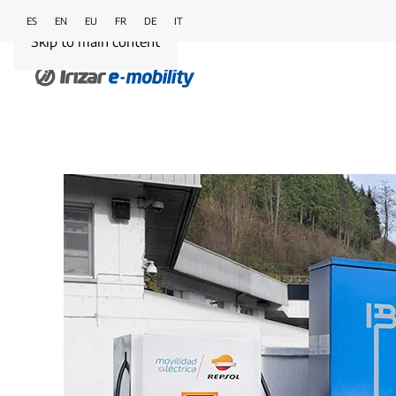
ES
EN
EU
FR
DE
IT
Skip to main content