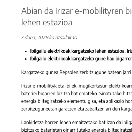
Abian da Irizar e-mobilityren b
lehen estazioa
Aduna, 2021eko otsailak 10
Ibilgailu elektrikoak kargatzeko lehen estazioa, I
Ibilgailu elektrikoak kargatzeko gune hau bigarren
Kargatzeko gunea Repsolen zerbitzugune batean jarri 
Irizar e-mobilityk eta Ibilek, mugikortasun elektriko
bateriei bigarren bizitza bat emateko. Sinatutako hitz
energia biltegiratzeko elementu gisa, eta aplikazio hor
zerbitzuguneetan garatzen eta zabaltzen ari den karga
Lankidetza horren lehen emaitzetako bat izan da ibilg
bizitzako baterietan oinarritutako energia biltegirat