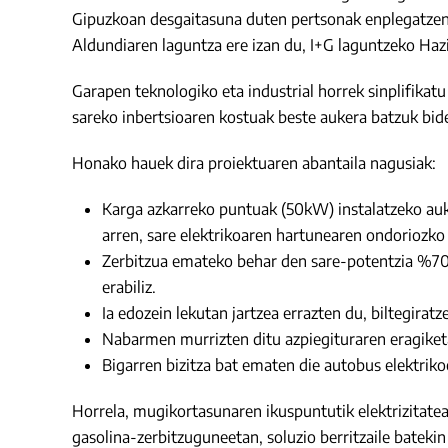
Gipuzkoan desgaitasuna duten pertsonak enplegatzen d
Aldundiaren laguntza ere izan du, I+G laguntzeko Haz
Garapen teknologiko eta industrial horrek sinplifikat
sareko inbertsioaren kostuak beste aukera batzuk bide
Honako hauek dira proiektuaren abantaila nagusiak:
Karga azkarreko puntuak (50kW) instalatzeko auker
arren, sare elektrikoaren hartunearen ondoriozko 
Zerbitzua emateko behar den sare-potentzia %70 
erabiliz.
Ia edozein lekutan jartzea errazten du, biltegir
Nabarmen murrizten ditu azpiegituraren eragiket
Bigarren bizitza bat ematen die autobus elektriko
Horrela, mugikortasunaren ikuspuntutik elektrizitatea
gasolina-zerbitzuguneetan, soluzio berritzaile bateki