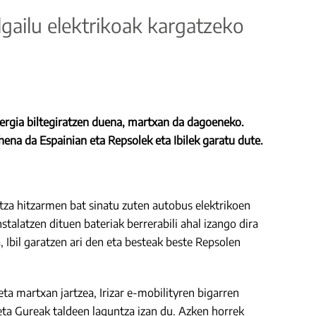
ilgailu elektrikoak kargatzeko
 energia biltegiratzen duena, martxan da dagoeneko.
ehena da Espainian eta Repsolek eta Ibilek garatu dute.
etza hitzarmen bat sinatu zuten autobus elektrikoen
stalatzen dituen bateriak berrerabili ahal izango dira
a, Ibil garatzen ari den eta besteak beste Repsolen
ta martxan jartzea, Irizar e-mobilityren bigarren
 eta Gureak taldeen laguntza izan du. Azken horrek