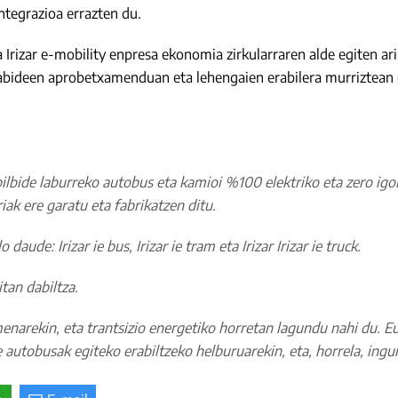
tegrazioa errazten du.
da Irizar e-mobility enpresa ekonomia zirkularraren alde egiten 
abideen aprobetxamenduan eta lehengaien erabilera murriztean o
ilbide laburreko autobus eta kamioi %100 elektriko eta zero igo
riak ere garatu eta fabrikatzen ditu.
ude: Irizar ie bus, Irizar ie tram eta Irizar Irizar ie truck.
ritan dabiltza.
enarekin, eta trantsizio energetiko horretan lagundu nahi du. E
 autobusak egiteko erabiltzeko helburuarekin, eta, horrela, ingu