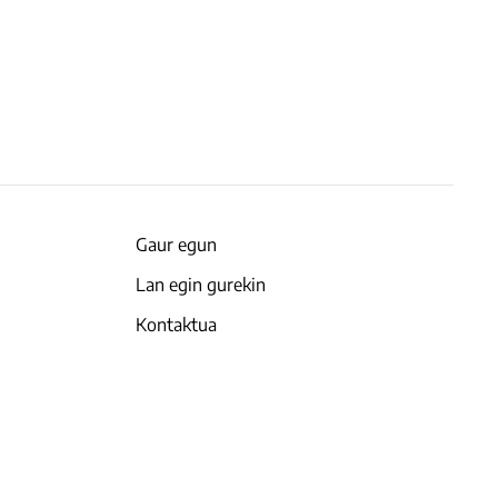
Gaur egun
Lan egin gurekin
Kontaktua