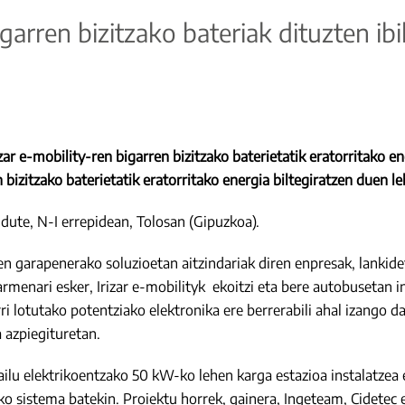
igarren bizitzako bateriak dituzten ib
rizar e-mobility-ren bigarren bizitzako baterietatik eratorritako
 bizitzako baterietatik eratorritako energia biltegiratzen duen l
dute, N-I errepidean, Tolosan (Gipuzkoa).
aren garapenerako soluzioetan aitzindariak diren enpresak, lankid
armenari esker, Irizar e-mobilityk ekoitzi eta bere autobusetan in
ri lotutako potentziako elektronika ere berrerabili ahal izango d
 azpiegituretan.
ailu elektrikoentzako 50 kW-ko lehen karga estazioa instalatzea e
zeko sistema batekin. Proiektu horrek, gainera, Ingeteam, Cidetec