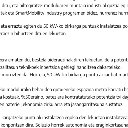
itu, eta biltegiratze-moduluaren muntaia industrial guztia egin
itek eta SmartMobility Industry programen bidez, hurrenez hurr
u eta erraztu egiten du 50 kW-ko birkarga puntuak instalatzea po
raezin bihurtzen dituen lekuetan.
a ematen du, bestela bideraezinak diren lekuetan, dela potentzia
zailtasun teknikoek inbertsioa gehiegi handitzea dakartelako.
murrizten da. Horrela, 50 kW-ko birkarga puntu azkar bat martxa
atzeko modulurako behar den gutxieneko espazioa metro karratu b
a kostuak, %50eraino, batez ere kontratatutako potentzia txiki
en bateriei, ekonomia zirkularra eta jasangarritasuna sustatuz.
 kargatzeko puntuak instalatzea egokia den lekuetan instalatzea
n konpontzen dira. Soluzio horrek autonomia eta eraginkortasuna 