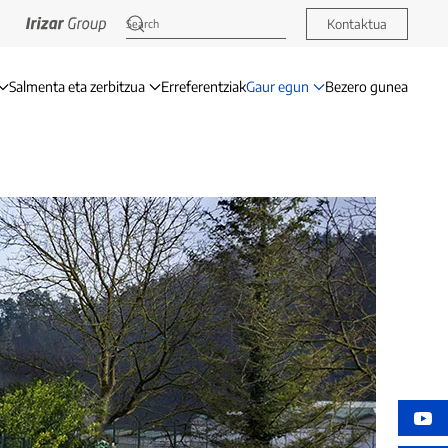
Kontaktua
Salmenta eta zerbitzua
Erreferentziak
Gaur egun
Bezero gunea