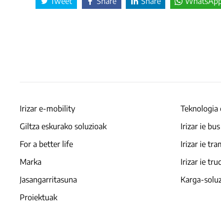
Tweet
Share
Share
WhatsAp
Irizar e-mobility
Teknologia 
Giltza eskurako soluzioak
Irizar ie bus
For a better life
Irizar ie tr
Marka
Irizar ie tru
Jasangarritasuna
Karga-solu
Proiektuak