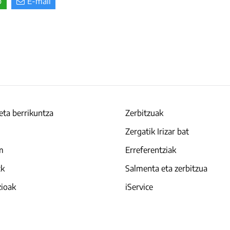
p
E-mail
eta berrikuntza
Zerbitzuak
Zergatik Irizar bat
am
Erreferentziak
ck
Salmenta eta zerbitzua
zioak
iService