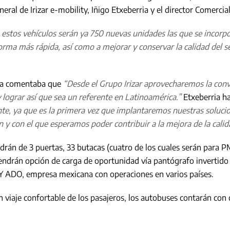
eral de Irizar e-mobility, Iñigo Etxeberria y el director Comercial
 estos vehículos serán ya 750 nuevas unidades las que se incorpo
rma más rápida, así como a mejorar y conservar la calidad del se
rria comentaba que
“Desde el Grupo Irizar aprovecharemos la conv
 lograr así que sea un referente en Latinoamérica.”
Etxeberria h
te, ya que es la primera vez que implantaremos nuestras soluci
y con el que esperamos poder contribuir a la mejora de la calida
drán de 3 puertas, 33 butacas (cuatro de los cuales serán para PM
Tendrán opción de carga de oportunidad vía pantógrafo invertid
Y ADO, empresa mexicana con operaciones en varios países.
n viaje confortable de los pasajeros, los autobuses contarán con