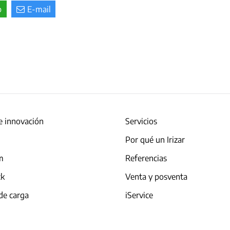
p
E-mail
e innovación
Servicios
Por qué un Irizar
am
Referencias
ck
Venta y posventa
de carga
iService