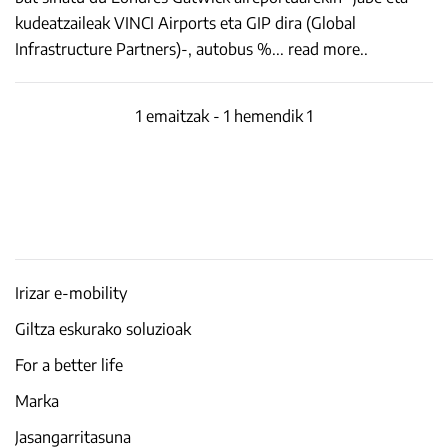
kudeatzaileak VINCI Airports eta GIP dira (Global
Infrastructure Partners)-, autobus %
...
read more..
1 emaitzak - 1 hemendik 1
Irizar e-mobility
Giltza eskurako soluzioak
For a better life
Marka
Jasangarritasuna