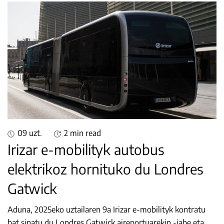
09 uzt.
2 min read
Irizar e-mobilityk autobus
elektrikoz hornituko du Londres
Gatwick
Aduna, 2025eko uztailaren 9a Irizar e-mobilityk kontratu
bat sinatu du Londres Gatwick aireportuarekin -jabe eta