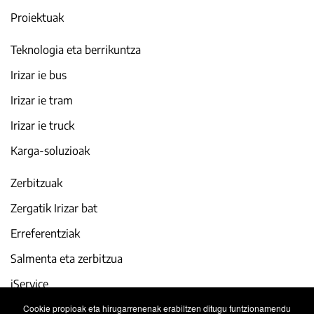
Proiektuak
Teknologia eta berrikuntza
Irizar ie bus
Irizar ie tram
Irizar ie truck
Karga-soluzioak
Zerbitzuak
Zergatik Irizar bat
Erreferentziak
Salmenta eta zerbitzua
iService
Cookie propioak eta hirugarrenenak erabiltzen ditugu funtzionamendu