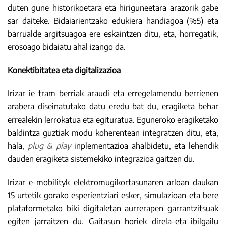
duten gune historikoetara eta hiriguneetara arazorik gabe
sar daiteke. Bidaiarientzako edukiera handiagoa (%5) eta
barrualde argitsuagoa ere eskaintzen ditu, eta, horregatik,
erosoago bidaiatu ahal izango da.
Konektibitatea eta digitalizazioa
Irizar ie tram berriak araudi eta erregelamendu berrienen
arabera diseinatutako datu eredu bat du, eragiketa behar
errealekin lerrokatua eta egituratua. Eguneroko eragiketako
baldintza guztiak modu koherentean integratzen ditu, eta,
hala,
plug & play
inplementazioa ahalbidetu, eta lehendik
dauden eragiketa sistemekiko integrazioa gaitzen du.
Irizar e-mobilityk elektromugikortasunaren arloan daukan
15 urtetik gorako esperientziari esker, simulazioan eta bere
plataformetako biki digitaletan aurrerapen garrantzitsuak
egiten jarraitzen du. Gaitasun horiek direla-eta ibilgailu