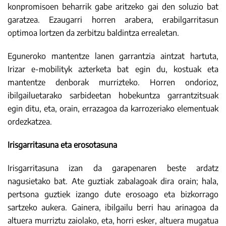
konpromisoen beharrik gabe aritzeko gai den soluzio bat
garatzea. Ezaugarri horren arabera, erabilgarritasun
optimoa lortzen da zerbitzu baldintza errealetan.
Eguneroko mantentze lanen garrantzia aintzat hartuta,
Irizar e-mobilityk azterketa bat egin du, kostuak eta
mantentze denborak murrizteko. Horren ondorioz,
ibilgailuetarako sarbideetan hobekuntza garrantzitsuak
egin ditu, eta, orain, errazagoa da karrozeriako elementuak
ordezkatzea.
Irisgarritasuna eta erosotasuna
Irisgarritasuna izan da garapenaren beste ardatz
nagusietako bat. Ate guztiak zabalagoak dira orain; hala,
pertsona guztiek izango dute erosoago eta bizkorrago
sartzeko aukera. Gainera, ibilgailu berri hau arinagoa da
altuera murriztu zaiolako, eta, horri esker, altuera mugatua