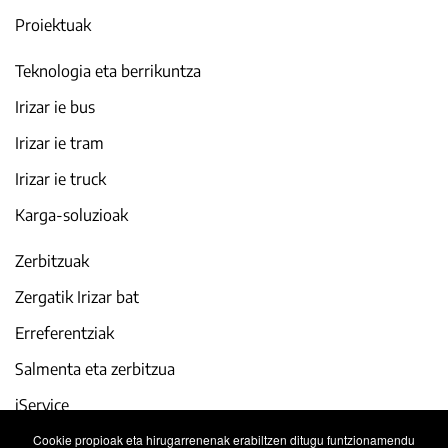
Proiektuak
Teknologia eta berrikuntza
Irizar ie bus
Irizar ie tram
Irizar ie truck
Karga-soluzioak
Zerbitzuak
Zergatik Irizar bat
Erreferentziak
Salmenta eta zerbitzua
iService
Cookie propioak eta hirugarrenenak erabiltzen ditugu funtzionamendu