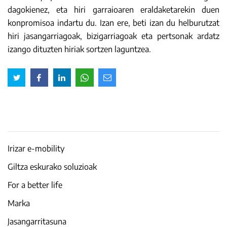
dagokienez, eta hiri garraioaren eraldaketarekin duen
konpromisoa indartu du. Izan ere, beti izan du helburutzat
hiri jasangarriagoak, bizigarriagoak eta pertsonak ardatz
izango dituzten hiriak sortzen laguntzea.
Irizar e-mobility
Giltza eskurako soluzioak
For a better life
Marka
Jasangarritasuna