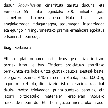
dugun
know-how
an oinarrituta garatu duguna, eta
Europako 55 hiritan egindako 200 milioitik gora
kilometroren bermea duena. Hala, ibilgailu are
eraginkorragoa, fidagarriagoa, seguruagoa, irisgarriagoa
eta egungo hiri inguruneetako premia errealetara egokitua
eskaini nahi izan dugu.
Eraginkortasuna
Efficient plataformaren parte denez gero, Irizar ie tram
berriak Irizar ie bus Efficient proiektuan ezarritako
berrikuntza eta hobekuntza guztiak dauzka. Besteak beste,
energia kontsumoa %10eraino murriztu da, pisua 1.000 kg
inguru murriztu da, klimatizazio sistema eraginkorrago bat
dauka, motor trinkoagoa, punta-puntako bateriak, eta
jatorri birziklatuko materialen erabileran %50eko
hazkundea izan du. Eta hori guztia merkatuko araudi