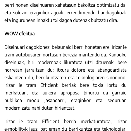
berri honen diseinuaren xehetasun bakoitza optimizatu da,
eta soluzio eraginkorragoak, errendimendu handiagokoak
eta ingurunean inpaktu txikiagoa dutenak bultzatu dira.
WOW efektua
Diseinuari dagokionez, belaunaldi berri honetan ere, Irizar ie
tram autobusaren nortasun berezia mantendu da. Kanpoko
diseinuak, hiri modernoak liluratuta utzi dituenak, bere
horretan jarraitzen du: itxura dotore eta abangoardista
eskaintzen du, berrikuntzaren eta teknologiaren sinonimo.
Irizar ie tram Efficient berriak bere tokia lortu du
merkatuan, eta aukera aproposa bihurtu da garraio
publikoa modu jasangarri, eraginkor eta seguruan
modernizatu nahi duten hirientzat.
Irizar ie tram Efficient berria merkaturatuta, Irizar
e‑mobilityk jauzi bat eman du berrikuntza eta teknologiari