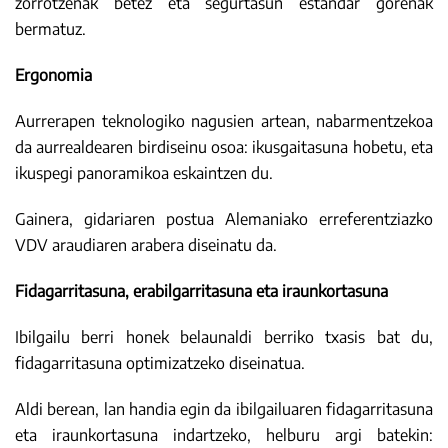
zorrotzenak betez eta segurtasun estandar gorenak
bermatuz.
Ergonomia
Aurrerapen teknologiko nagusien artean, nabarmentzekoa
da aurrealdearen birdiseinu osoa: ikusgaitasuna hobetu, eta
ikuspegi panoramikoa eskaintzen du.
Gainera, gidariaren postua Alemaniako erreferentziazko
VDV araudiaren arabera diseinatu da.
Fidagarritasuna, erabilgarritasuna eta iraunkortasuna
Ibilgailu berri honek belaunaldi berriko txasis bat du,
fidagarritasuna optimizatzeko diseinatua.
Aldi berean, lan handia egin da ibilgailuaren fidagarritasuna
eta iraunkortasuna indartzeko, helburu argi batekin: