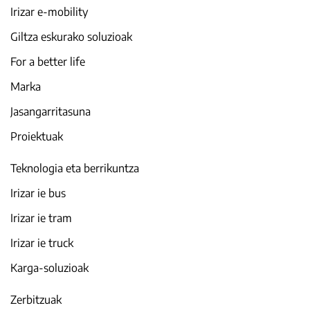
Irizar e-mobility
Giltza eskurako soluzioak
For a better life
Marka
Jasangarritasuna
Proiektuak
Teknologia eta berrikuntza
Irizar ie bus
Irizar ie tram
Irizar ie truck
Karga-soluzioak
Zerbitzuak