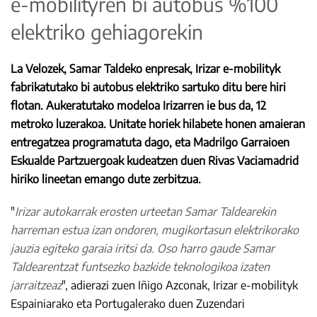
e-mobilityren bi autobus %100
elektriko gehiagorekin
La Velozek, Samar Taldeko enpresak, Irizar e-mobilityk
fabrikatutako bi autobus elektriko sartuko ditu bere hiri
flotan. Aukeratutako modeloa Irizarren ie bus da, 12
metroko luzerakoa. Unitate horiek hilabete honen amaieran
entregatzea programatuta dago, eta Madrilgo Garraioen
Eskualde Partzuergoak kudeatzen duen Rivas Vaciamadrid
hiriko lineetan emango dute zerbitzua.
"
Irizar autokarrak erosten urteetan Samar Taldearekin
harreman estua izan ondoren, mugikortasun elektrikorako
jauzia egiteko garaia iritsi da. Oso harro gaude Samar
Taldearentzat funtsezko bazkide teknologikoa izaten
jarraitzeaz
", adierazi zuen Iñigo Azconak, Irizar e-mobilityk
Espainiarako eta Portugalerako duen Zuzendari