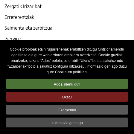
Zergatik Irizar bat
Erreferentziak
Salmenta eta zerbitzua
iService
Cookie propioak eta hirugarrenenak erabiltzen ditugu funtzionamendu
Gaur egun
egokirako eta gure web orriaren erabilera aztertzeko. Cookie guztiak
onartzeko, sakatu “Ados” botoia, ez erabili “Ukatu” botoia sakatuz edo
Lan egin gurekin
“Ezarpenak” botoia sakatuz konfigura ditzakezu. Informazio gehiago duzu
gure Cookie-en politikan.
Kontaktua
Ados, ulertu dut!
Lege oharra
Pribatutasun politika
Ukatu
Cookien politika
Informaziorako Barne Sistema
Ezarpenak
Informazio gehiago