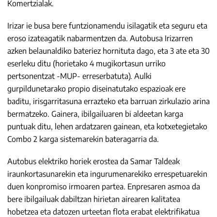
Komertzialak.
Irizar ie busa bere funtzionamendu isilagatik eta seguru eta
eroso izateagatik nabarmentzen da. Autobusa Irizarren
azken belaunaldiko bateriez hornituta dago, eta 3 ate eta 30
eserleku ditu (horietako 4 mugikortasun urriko
pertsonentzat -MUP- erreserbatuta). Aulki
gurpildunetarako propio diseinatutako espazioak ere
baditu, irisgarritasuna errazteko eta barruan zirkulazio arina
bermatzeko. Gainera, ibilgailuaren bi aldeetan karga
puntuak ditu, lehen ardatzaren gainean, eta kotxetegietako
Combo 2 karga sistemarekin bateragarria da.
Autobus elektriko horiek erostea da Samar Taldeak
iraunkortasunarekin eta ingurumenarekiko errespetuarekin
duen konpromiso irmoaren partea. Enpresaren asmoa da
bere ibilgailuak dabiltzan hirietan airearen kalitatea
hobetzea eta datozen urteetan flota erabat elektrifikatua