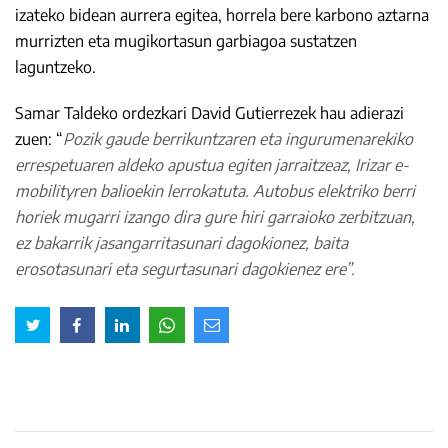
izateko bidean aurrera egitea, horrela bere karbono aztarna
murrizten eta mugikortasun garbiagoa sustatzen
laguntzeko.
Samar Taldeko ordezkari David Gutierrezek hau adierazi
zuen: “
Pozik gaude berrikuntzaren eta ingurumenarekiko
errespetuaren aldeko apustua egiten jarraitzeaz, Irizar e-
mobilityren balioekin lerrokatuta. Autobus elektriko berri
horiek mugarri izango dira gure hiri garraioko zerbitzuan,
ez bakarrik jasangarritasunari dagokionez, baita
erosotasunari eta segurtasunari dagokienez ere”.