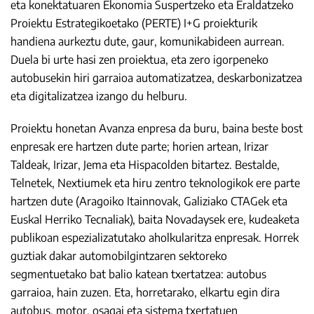
eta konektatuaren Ekonomia Suspertzeko eta Eraldatzeko
Proiektu Estrategikoetako (PERTE) I+G proiekturik
handiena aurkeztu dute, gaur, komunikabideen aurrean.
Duela bi urte hasi zen proiektua, eta zero igorpeneko
autobusekin hiri garraioa automatizatzea, deskarbonizatzea
eta digitalizatzea izango du helburu.
Proiektu honetan Avanza enpresa da buru, baina beste bost
enpresak ere hartzen dute parte; horien artean, Irizar
Taldeak, Irizar, Jema eta Hispacolden bitartez. Bestalde,
Telnetek, Nextiumek eta hiru zentro teknologikok ere parte
hartzen dute (Aragoiko Itainnovak, Galiziako CTAGek eta
Euskal Herriko Tecnaliak), baita Novadaysek ere, kudeaketa
publikoan espezializatutako aholkularitza enpresak. Horrek
guztiak dakar automobilgintzaren sektoreko
segmentuetako bat balio katean txertatzea: autobus
garraioa, hain zuzen. Eta, horretarako, elkartu egin dira
autobus, motor, osagai eta sistema txertatuen