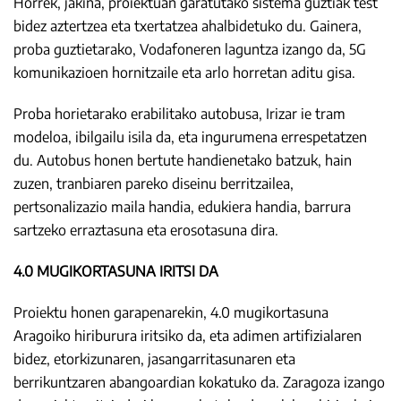
Horrek, jakina, proiektuan garatutako sistema guztiak test
bidez aztertzea eta txertatzea ahalbidetuko du. Gainera,
proba guztietarako, Vodafoneren laguntza izango da, 5G
komunikazioen hornitzaile eta arlo horretan aditu gisa.
Proba horietarako erabilitako autobusa, Irizar ie tram
modeloa, ibilgailu isila da, eta ingurumena errespetatzen
du. Autobus honen bertute handienetako batzuk, hain
zuzen, tranbiaren pareko diseinu berritzailea,
pertsonalizazio maila handia, edukiera handia, barrura
sartzeko erraztasuna eta erosotasuna dira.
4.0 MUGIKORTASUNA IRITSI DA
Proiektu honen garapenarekin, 4.0 mugikortasuna
Aragoiko hiriburura iritsiko da, eta adimen artifizialaren
bidez, etorkizunaren, jasangarritasunaren eta
berrikuntzaren abangoardian kokatuko da. Zaragoza izango