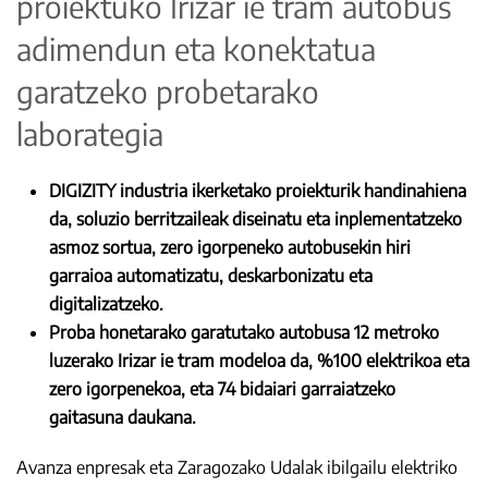
proiektuko Irizar ie tram autobus
adimendun eta konektatua
garatzeko probetarako
laborategia
DIGIZITY industria ikerketako proiekturik handinahiena
da, soluzio berritzaileak diseinatu eta inplementatzeko
asmoz sortua, zero igorpeneko autobusekin hiri
garraioa automatizatu, deskarbonizatu eta
digitalizatzeko.
Proba honetarako garatutako autobusa 12 metroko
luzerako Irizar ie tram modeloa da, %100 elektrikoa eta
zero igorpenekoa, eta 74 bidaiari garraiatzeko
gaitasuna daukana.
Avanza enpresak eta Zaragozako Udalak ibilgailu elektriko