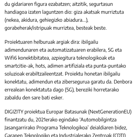
du gidariaren figura ezabatzen; aitzitik, segurtasun
handiagoa izaten laguntzen dio: giza akatsak murriztuta
(nekea, akidura, gehiegizko abiadura...),
gorabeherak/istripuak murriztea, besteak beste.
Proiektuaren helburuak argiak dira: ibilgailu
adimendunaren eta automatizatuaren erabilera, 5G eta
Wifi6 konektibitatea, azpiegitura teknologikoak eta
smartcitie-ak, hots, adimen artifiziala eta punta-puntako
soluzioak erabiltzaileentzat. Proiektu honetan ibilgailu
konektatu, adimendun eta zibersegurua garatu da. Denbora
errealean konektatuta dago (5G), bereziki horretarako
zabaldu den sare bati esker.
DIGIZITY proiektua Europar Batasunak (NextGenerationEU)
finantzatu du, 2021erako egindako ‘Automobilgintza
Jasangarrirako Programa Teknologikoa’ deialdiaren bidez,
Garapen Teknologiko eta Industrialerako Zentroak (CDTI)