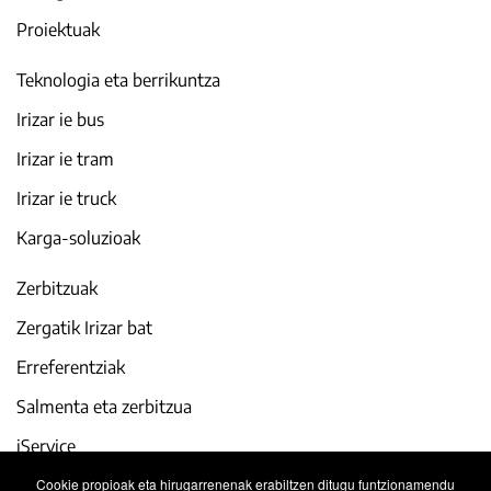
Proiektuak
Teknologia eta berrikuntza
Irizar ie bus
Irizar ie tram
Irizar ie truck
Karga-soluzioak
Zerbitzuak
Zergatik Irizar bat
Erreferentziak
Salmenta eta zerbitzua
iService
Cookie propioak eta hirugarrenenak erabiltzen ditugu funtzionamendu