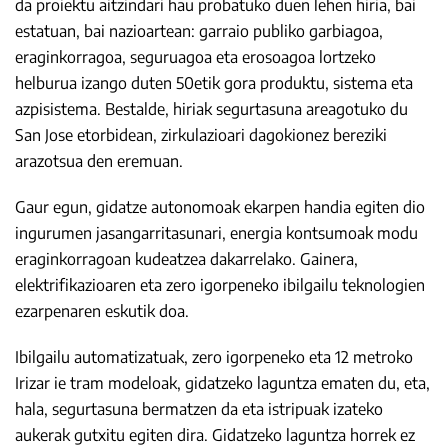
da proiektu aitzindari hau probatuko duen lehen hiria, bai
estatuan, bai nazioartean: garraio publiko garbiagoa,
eraginkorragoa, seguruagoa eta erosoagoa lortzeko
helburua izango duten 50etik gora produktu, sistema eta
azpisistema. Bestalde, hiriak segurtasuna areagotuko du
San Jose etorbidean, zirkulazioari dagokionez bereziki
arazotsua den eremuan.
Gaur egun, gidatze autonomoak ekarpen handia egiten dio
ingurumen jasangarritasunari, energia kontsumoak modu
eraginkorragoan kudeatzea dakarrelako. Gainera,
elektrifikazioaren eta zero igorpeneko ibilgailu teknologien
ezarpenaren eskutik doa.
Ibilgailu automatizatuak, zero igorpeneko eta 12 metroko
Irizar ie tram modeloak, gidatzeko laguntza ematen du, eta,
hala, segurtasuna bermatzen da eta istripuak izateko
aukerak gutxitu egiten dira. Gidatzeko laguntza horrek ez