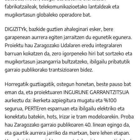
fabrikatzaileak, telekomunikazioetako lantaldeak eta
mugikortasun globaleko operadore bat.
DIGIZITYk, bazkide guztien ahaleginari esker, bere
garapenean aurrera egiten jarraitzen du egunetik egunera.
Proiektu hau Zaragozako Udalaren eredu integralaren
barruan kokatzen da, zero igorpeneko hiri bat sortzeko eta
mugikortasun jasangarria bultzatzeko, ibilgailu pribatutik
garraio publikorako trantsizioaren bidez.
Horregatik guztiagatik, ostegun honetan, beste pauso bat
eman da, eta proiektuaren INGURUNE GARRANTZITSUA
aurkeztu da: ikerketa azpiegitura mugatu eta %100
segurua, PERTEren esparruan eta ibilgailu elektriko eta
konektatu batekin, hots, Irizar ie tram modeloarekin. Proba
hau Zaragozako garraio publikoaren 40. linean egingo da,
eta gaurtik aurrera jarriko da martxan, bere lehen etapan.