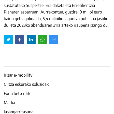
sustatutako Suspertze, Eraldaketa eta Erresilientzia
Planaren esparruan. Aurrekontua, guztira, 9 milioi euro
baino gehiagokoa da, 5,4 milioiko laguntza publikoa jasoko
du, eta 2023ko abenduaren 31ra arteko iraupena izango du.
Irizar e-mobility
Giltza eskurako soluzioak
For a better life
Marka
Jasangarritasuna