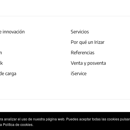
e innovación
Servicios
Por qué un Irizar
am
Referencias
ck
Venta y posventa
de carga
iService
okies
Sistema Interno de Información
ara analizar el uso de nuestra página web. Puedes aceptar todas las cookies pulsa
a Política de cookies.