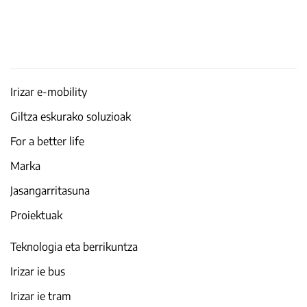
Irizar e-mobility
Giltza eskurako soluzioak
For a better life
Marka
Jasangarritasuna
Proiektuak
Teknologia eta berrikuntza
Irizar ie bus
Irizar ie tram