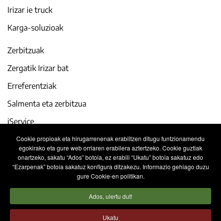
Irizar ie truck
Karga-soluzioak
Zerbitzuak
Zergatik Irizar bat
Erreferentziak
Salmenta eta zerbitzua
iService
Cookie propioak eta hirugarrenenak erabiltzen ditugu funtzionamendu
Gaur egun
egokirako eta gure web orriaren erabilera aztertzeko. Cookie guztiak
onartzeko, sakatu “Ados” botoia, ez erabili “Ukatu” botoia sakatuz edo
Lan egin gurekin
“Ezarpenak” botoia sakatuz konfigura ditzakezu. Informazio gehiago duzu
gure Cookie-en politikan.
Kontaktua
Ados, ulertu dut!
Lege oharra
Pribatutasun politika
Ukatu