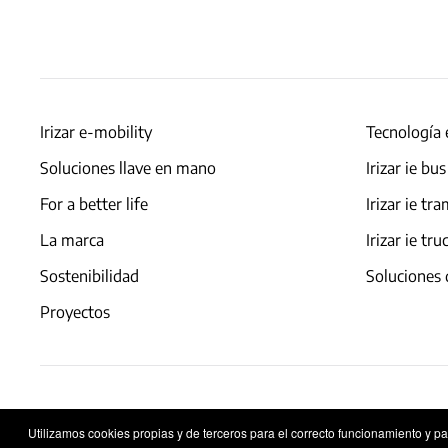
Irizar e-mobility
Tecnología 
Soluciones llave en mano
Irizar ie bus
For a better life
Irizar ie tr
La marca
Irizar ie tru
Sostenibilidad
Soluciones 
Proyectos
Aviso legal
Política de privacidad
Política de co
Utilizamos cookies propias y de terceros para el correcto funcionamiento y p