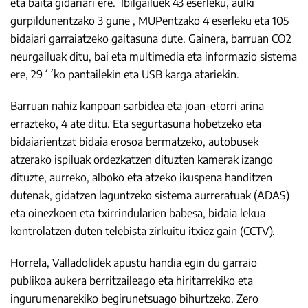
eta baita gidariari ere. Ibilgailuek 43 eserleku, aulki
gurpildunentzako 3 gune , MUPentzako 4 eserleku eta 105
bidaiari garraiatzeko gaitasuna dute. Gainera, barruan CO2
neurgailuak ditu, bai eta multimedia eta informazio sistema
ere, 29´´ko pantailekin eta USB karga atariekin.
Barruan nahiz kanpoan sarbidea eta joan-etorri arina
errazteko, 4 ate ditu. Eta segurtasuna hobetzeko eta
bidaiarientzat bidaia erosoa bermatzeko, autobusek
atzerako ispiluak ordezkatzen dituzten kamerak izango
dituzte, aurreko, alboko eta atzeko ikuspena handitzen
dutenak, gidatzen laguntzeko sistema aurreratuak (ADAS)
eta oinezkoen eta txirrindularien babesa, bidaia lekua
kontrolatzen duten telebista zirkuitu itxiez gain (CCTV).
Horrela, Valladolidek apustu handia egin du garraio
publikoa aukera berritzaileago eta hiritarrekiko eta
ingurumenarekiko begirunetsuago bihurtzeko. Zero