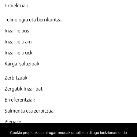
Proiektuak
Teknologia eta berrikuntza
Irizar ie bus
Irizar ie tram
Irizar ie truck
Karga-soluzioak
Zerbitzuak
Zergatik Irizar bat
Erreferentziak
Salmenta eta zerbitzua
iService
Cookie propioak eta hirugarrenenak erabiltzen ditugu funtzionamendu
Gaur egun