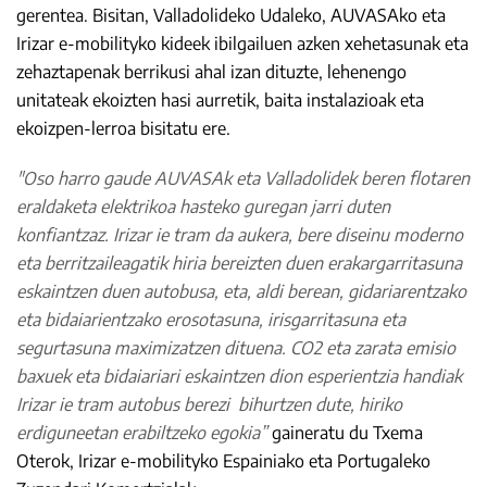
gerentea. Bisitan, Valladolideko Udaleko, AUVASAko eta
Irizar e-mobilityko kideek ibilgailuen azken xehetasunak eta
zehaztapenak berrikusi ahal izan dituzte, lehenengo
unitateak ekoizten hasi aurretik, baita instalazioak eta
ekoizpen-lerroa bisitatu ere.
"Oso harro gaude AUVASAk eta Valladolidek beren flotaren
eraldaketa elektrikoa hasteko guregan jarri duten
konfiantzaz.
Irizar ie tram da aukera, bere diseinu moderno
eta berritzaileagatik hiria bereizten duen erakargarritasuna
eskaintzen duen autobusa, eta, aldi berean, gidariarentzako
eta bidaiarientzako erosotasuna, irisgarritasuna eta
segurtasuna maximizatzen dituena.
CO2 eta zarata emisio
baxuek eta bidaiariari eskaintzen dion esperientzia handiak
Irizar ie tram autobus berezi bihurtzen dute, hiriko
erdiguneetan erabiltzeko egokia”
gaineratu du Txema
Oterok, Irizar e-mobilityko Espainiako eta Portugaleko