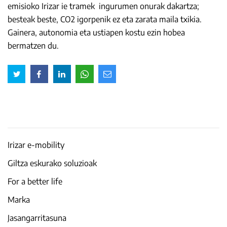
emisioko Irizar ie tramek ingurumen onurak dakartza;
besteak beste, CO2 igorpenik ez eta zarata maila txikia.
Gainera, autonomia eta ustiapen kostu ezin hobea
bermatzen du.
Irizar e-mobility
Giltza eskurako soluzioak
For a better life
Marka
Jasangarritasuna