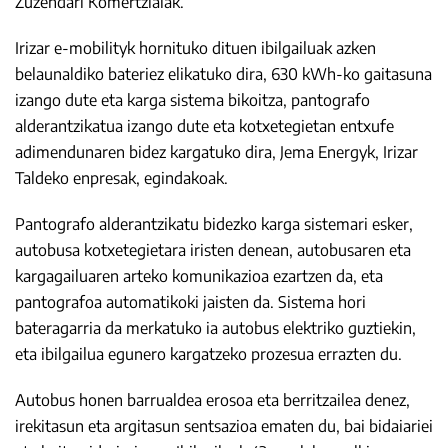
Zuzendari Komertzialak.
Irizar e-mobilityk hornituko dituen ibilgailuak azken
belaunaldiko bateriez elikatuko dira, 630 kWh-ko gaitasuna
izango dute eta karga sistema bikoitza, pantografo
alderantzikatua izango dute eta kotxetegietan entxufe
adimendunaren bidez kargatuko dira, Jema Energyk, Irizar
Taldeko enpresak, egindakoak.
Pantografo alderantzikatu bidezko karga sistemari esker,
autobusa kotxetegietara iristen denean, autobusaren eta
kargagailuaren arteko komunikazioa ezartzen da, eta
pantografoa automatikoki jaisten da. Sistema hori
bateragarria da merkatuko ia autobus elektriko guztiekin,
eta ibilgailua egunero kargatzeko prozesua errazten du.
Autobus honen barrualdea erosoa eta berritzailea denez,
irekitasun eta argitasun sentsazioa ematen du, bai bidaiariei