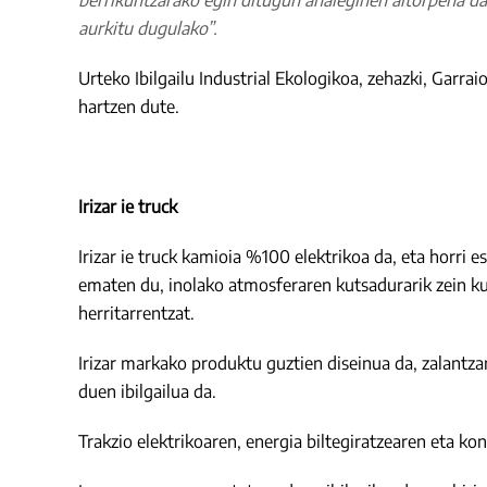
berrikuntzarako egin ditugun ahaleginen aitorpena d
aurkitu dugulako”.
Urteko Ibilgailu Industrial Ekologikoa, zehazki, Garr
hartzen dute.
Irizar ie truck
Irizar ie truck kamioia %100 elektrikoa da, eta horri 
ematen du, inolako atmosferaren kutsadurarik zein ku
herritarrentzat.
Irizar markako produktu guztien diseinua da, zalantzar
duen ibilgailua da.
Trakzio elektrikoaren, energia biltegiratzearen eta kon