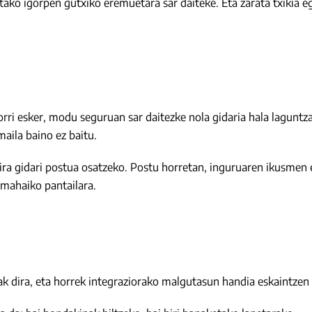
tako igorpen gutxiko eremuetara sar daiteke. Eta zarata txikia 
orri esker, modu seguruan sar daitezke nola gidaria hala laguntz
aila baino ez baitu.
ira gidari postua osatzeko. Postu horretan, inguruaren ikusmen
 mahaiko pantailara.
oak dira, eta horrek integraziorako malgutasun handia eskaintzen