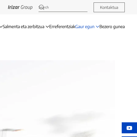
Kontaktua
Salmenta eta zerbitzua
Erreferentziak
Gaur egun
Bezero gunea