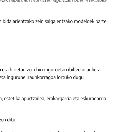
penak nabarmen murrizten laguntzen duen irtenbidea
an bidaiarientzako zein salgaientzako modeloek parte
eta hirietan zein hiri inguruetan ibiltzeko aukera
 eta ingurune iraunkorragoa lortuko dugu
 estetika apurtzailea, erakargarria eta eskuragarria
zen ditu.