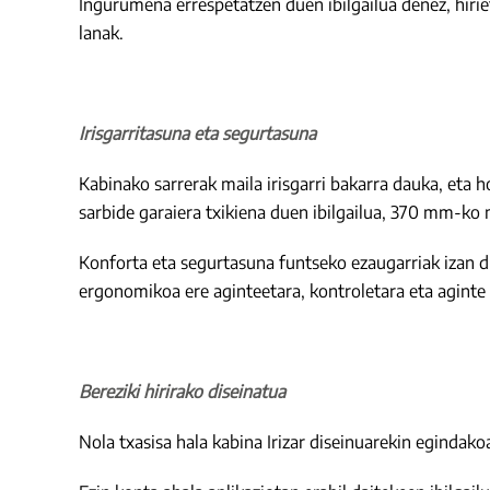
Ingurumena errespetatzen duen ibilgailua denez, hirie
lanak.
Irisgarritasuna eta segurtasuna
Kabinako sarrerak maila irisgarri bakarra dauka, eta h
sarbide garaiera txikiena duen ibilgailua, 370 mm-ko m
Konforta eta segurtasuna funtseko ezaugarriak izan d
ergonomikoa ere aginteetara, kontroletara eta aginte
Bereziki hirirako diseinatua
Nola txasisa hala kabina Irizar diseinuarekin egindak