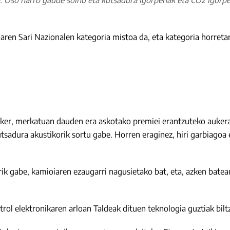
a. Oso harro gaude soinu eta kutsadura igorpenak eta CO2 igor
aioaren Sari Nazionalen kategoria mistoa da, eta kategoria horret
esker, merkatuan dauden era askotako premiei erantzuteko aukera 
tsadura akustikorik sortu gabe. Horren eraginez, hiri garbiagoa
ik gabe, kamioiaren ezaugarri nagusietako bat, eta, azken batean,
trol elektronikaren arloan Taldeak dituen teknologia guztiak bilt