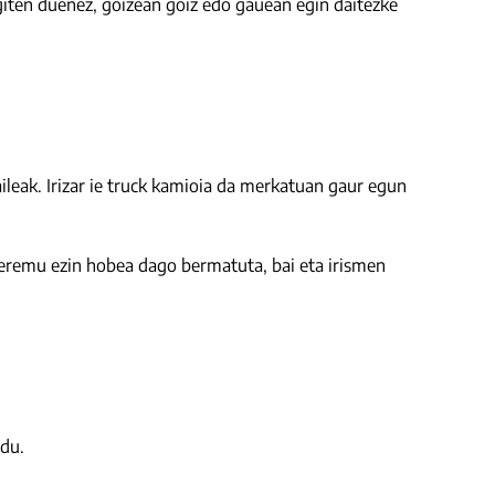
egiten duenez, goizean goiz edo gauean egin daitezke
aileak. Irizar ie truck kamioia da merkatuan gaur egun
 eremu ezin hobea dago bermatuta, bai eta irismen
 du.