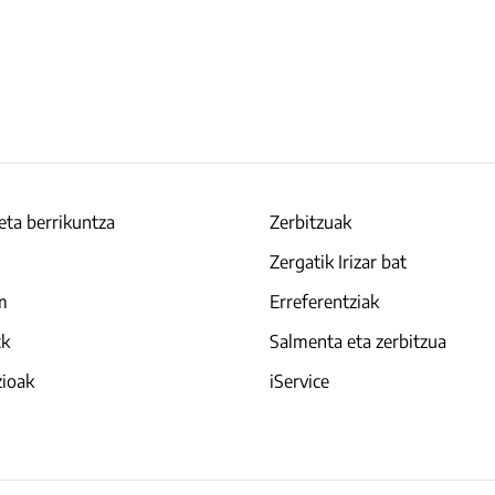
eta berrikuntza
Zerbitzuak
Zergatik Irizar bat
am
Erreferentziak
ck
Salmenta eta zerbitzua
zioak
iService