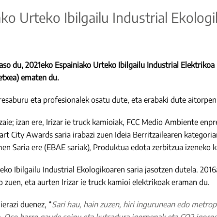
ako Urteko Ibilgailu Industrial Ekolog
jaso du, 2021eko Espainiako Urteko Ibilgailu Industrial Elektrikoa
letxea) ematen du.
buru eta profesionalek osatu dute, eta erabaki dute aitorpen ho
zaie; izan ere, Irizar ie truck kamioiak, FCC Medio Ambiente enp
rt City Awards saria irabazi zuen Ideia Berritzailearen kategor
n Saria ere (EBAE sariak), Produktua edota zerbitzua izeneko k
teko Ibilgailu Industrial Ekologikoaren saria jasotzen dutela. 2016
so zuen, eta aurten Irizar ie truck kamioi elektrikoak eraman du.
ierazi duenez, “
Sari hau, hain zuzen, hiri ingurunean edo metro