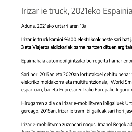
Irizar ie truck, 2021eko Espaini
Aduna, 2021eko urtarrilaren 13a
Irizar ie truck kamioi %100 elektrikoak beste sari bat 
3 eta Viajeros aldizkariak barne hartzen dituen argita
Epaimahaia automobilgintzako berrogeita hamar enpresa
Sari hori 2019an eta 2020an lortutakoei gehitu behar 
elektriko moldakorra eta multifuntzionala, World Sma
esparruan, bai eta Enpresarentzako Europako Ingurume
Hirugarren aldia da Irizar e-mobilityren ibilgailuek Ur
geroago, 2018an, Irizar ie tram ibilgailuak sari hori ja
Irizar e-mobilityren zuzendari nagusi Imanol Regok ad