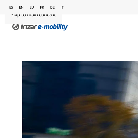
ES
EN
EU
FR
DE
IT
Skip to main content