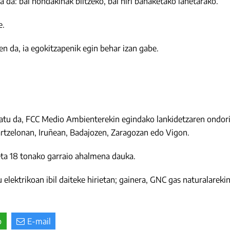
ua da: bai hondakinak biltzeko, bai hiri banaketako lanetarako.
e.
n da, ia egokitzapenik egin behar izan gabe.
atu da, FCC Medio Ambienterekin egindako lankidetzaren ondorio
Bartzelonan, Iruñean, Badajozen, Zaragozan edo Vigon.
 eta 18 tonako garraio ahalmena dauka.
 elektrikoan ibil daiteke hirietan; gainera, GNC gas naturalare
p
E-mail