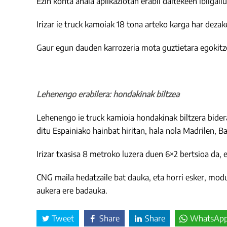
Ezin konta ahala aplikaziotan erabil daitekeen ibilgail
Irizar ie truck kamoiak 18 tona arteko karga har dezak
Gaur egun dauden karrozeria mota guztietara egokitze
Lehenengo erabilera: hondakinak biltzea
Lehenengo ie truck kamioia hondakinak biltzera bider
ditu Espainiako hainbat hiritan, hala nola Madrilen, 
Irizar txasisa 8 metroko luzera duen 6×2 bertsioa da,
CNG maila hedatzaile bat dauka, eta horri esker, modu
aukera ere badauka.
Tweet
Share
Share
WhatsAp