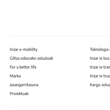
Irizar e-mobility
Teknologia 
Giltza eskurako soluzioak
Irizar ie bus
For a better life
Irizar ie tr
Marka
Irizar ie tru
Jasangarritasuna
Karga-solu
Proiektuak