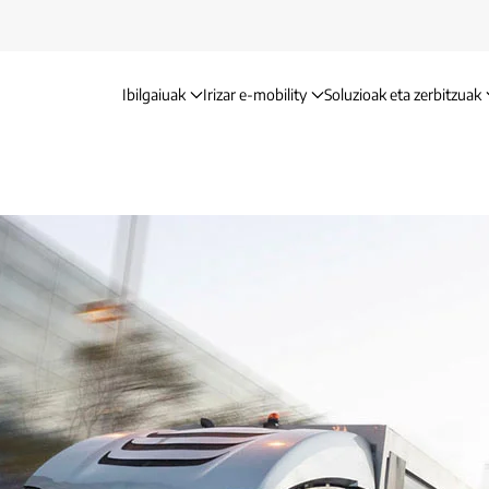
Ibilgaiuak
Irizar e-mobility
Soluzioak eta zerbitzuak