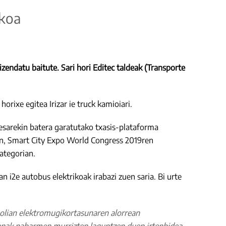
ikoa
 izendatu baitute. Sari hori Editec taldeak (Transporte
rixe egitea Irizar ie truck kamioiari.
resarekin batera garatutako txasis-plataforma
ian, Smart City Expo World Congress 2019ren
ategorian.
an i2e autobus elektrikoak irabazi zuen saria. Bi urte
polian elektromugikortasunaren alorrean