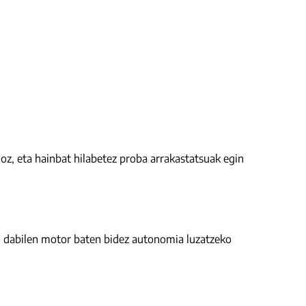
z, eta hainbat hilabetez proba arrakastatsuak egin
kin dabilen motor baten bidez autonomia luzatzeko