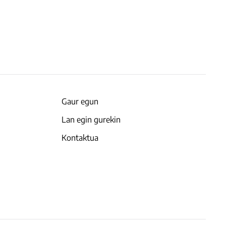
Gaur egun
Lan egin gurekin
Kontaktua