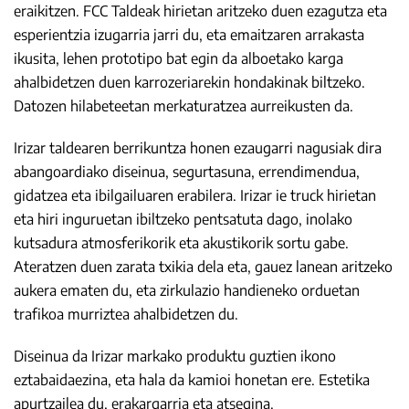
eraikitzen. FCC Taldeak hirietan aritzeko duen ezagutza eta
esperientzia izugarria jarri du, eta emaitzaren arrakasta
ikusita, lehen prototipo bat egin da alboetako karga
ahalbidetzen duen karrozeriarekin hondakinak biltzeko.
Datozen hilabeteetan merkaturatzea aurreikusten da.
Irizar taldearen berrikuntza honen ezaugarri nagusiak dira
abangoardiako diseinua, segurtasuna, errendimendua,
gidatzea eta ibilgailuaren erabilera. Irizar ie truck hirietan
eta hiri inguruetan ibiltzeko pentsatuta dago, inolako
kutsadura atmosferikorik eta akustikorik sortu gabe.
Ateratzen duen zarata txikia dela eta, gauez lanean aritzeko
aukera ematen du, eta zirkulazio handieneko orduetan
trafikoa murriztea ahalbidetzen du.
Diseinua da Irizar markako produktu guztien ikono
eztabaidaezina, eta hala da kamioi honetan ere. Estetika
apurtzailea du, erakargarria eta atsegina.