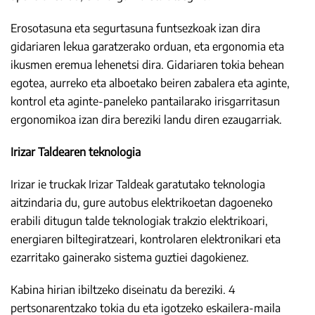
Erosotasuna eta segurtasuna funtsezkoak izan dira
gidariaren lekua garatzerako orduan, eta ergonomia eta
ikusmen eremua lehenetsi dira. Gidariaren tokia behean
egotea, aurreko eta alboetako beiren zabalera eta aginte,
kontrol eta aginte-paneleko pantailarako irisgarritasun
ergonomikoa izan dira bereziki landu diren ezaugarriak.
Irizar Taldearen teknologia
Irizar ie truckak Irizar Taldeak garatutako teknologia
aitzindaria du, gure autobus elektrikoetan dagoeneko
erabili ditugun talde teknologiak trakzio elektrikoari,
energiaren biltegiratzeari, kontrolaren elektronikari eta
ezarritako gainerako sistema guztiei dagokienez.
Kabina hirian ibiltzeko diseinatu da bereziki. 4
pertsonarentzako tokia du eta igotzeko eskailera-maila