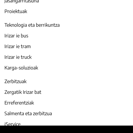
Jasangarritasuna
Proiektuak
Teknologia eta berrikuntza
Irizar ie bus
Irizar ie tram
Irizar ie truck
Karga-soluzioak
Zerbitzuak
Zergatik Irizar bat
Erreferentziak
Salmenta eta zerbitzua
iService