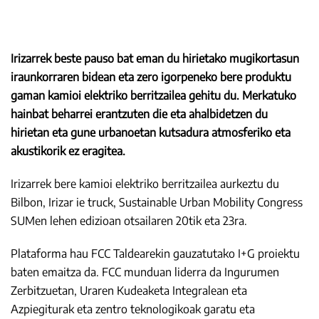
Irizarrek beste pauso bat eman du hirietako mugikortasun
iraunkorraren bidean eta zero igorpeneko bere produktu
gaman kamioi elektriko berritzailea gehitu du. Merkatuko
hainbat beharrei erantzuten die eta ahalbidetzen du
hirietan eta gune urbanoetan kutsadura atmosferiko eta
akustikorik ez eragitea.
Irizarrek bere kamioi elektriko berritzailea aurkeztu du
Bilbon, Irizar ie truck, Sustainable Urban Mobility Congress
SUMen lehen edizioan otsailaren 20tik eta 23ra.
Plataforma hau FCC Taldearekin gauzatutako I+G proiektu
baten emaitza da. FCC munduan liderra da Ingurumen
Zerbitzuetan, Uraren Kudeaketa Integralean eta
Azpiegiturak eta zentro teknologikoak garatu eta