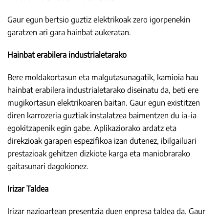
Gaur egun bertsio guztiz elektrikoak zero igorpenekin
garatzen ari gara hainbat aukeratan.
Hainbat erabilera industrialetarako
Bere moldakortasun eta malgutasunagatik, kamioia hau
hainbat erabilera industrialetarako diseinatu da, beti ere
mugikortasun elektrikoaren baitan. Gaur egun existitzen
diren karrozeria guztiak instalatzea baimentzen du ia-ia
egokitzapenik egin gabe. Aplikaziorako ardatz eta
direkzioak garapen espezifikoa izan dutenez, ibilgailuari
prestazioak gehitzen dizkiote karga eta maniobrarako
gaitasunari dagokionez.
Irizar Taldea
Irizar nazioartean presentzia duen enpresa taldea da. Gaur