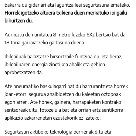
bakarra du gidariari eta laguntzaileei segurtasuna emateko.
Horrek igotzeko altuera txikiena duen merkatuko ibilgailu
bihurtzen du.
Aurkeztu den unitatea 8 metro luzeko 6X2 bertsio bat da,
18 tona garraiatzeko gaitasuna duena.
Ibilgailuak balaztatze birsortzaile funtzioa du, eta beraz,
ibilgailuaren energia zinetikoa ahalik eta gehien
aprobetxatzen da.
Ate pneumatiko baskulagarri bat du barrurantz eta horrek
joan-etorri segurua ahalbidetzen du kaleetan oztopoak
egon arren. Ate honek, gainera, harrapaketen kontrako
sentsoreak ditu, fotozelula bat eta orrian ertz sentikorra
aplikazio azkarrenetan ezustekorik ez izateko.
Segurtasun aktiboko teknologia berrienak ditu eta