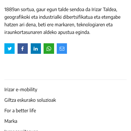
1889an sortua, gaur egun talde sendoa da Irizar Taldea,
geografikoki eta industrialki dibertsifikatua eta etengabe
hatzen ari dena, beti ere markaren, teknologiaren eta
iraunkortasunaren aldeko apustua eginda.
Irizar e-mobility
Giltza eskurako soluzioak
For a better life
Marka