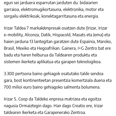
egun sei jarduera esparrutan jarduten du: bidaiarien
garraioa, elektromugikortasuna, elektronika, motor eta
sorgailu elektrikoak, konektagarritasuna eta energia.
Irizar Taldea 7 markak/enpresak osatzen dute (Irizar, Irizar
e-mobility, Alconza, Datik, Hispacold, Masats eta Jema) eta
haien jarduna 13 lantegitan garatzen dute Espainia, Maroko,
Brasil, Mexiko eta Hegoafrikan. Gainera, I+G Zentro bat ere
badu eta haren helburua da Taldearen produktu eta
sistemen ikerketa aplikatua eta garapen teknologikoa.
3.300 pertsona baino gehiagok osatutako talde sendoa
gara, bost kontinenteetan presentzia komertziala duena eta
700 milioi euro baino gehiagoko salmenta bolumena.
Irizar S. Coop da Taldeko enpresa matrizea eta egoitza
nagusia Ormaiztegin dago. Han dago Creatio ere, Irizar
taldearen Ikerketa eta Garapenerako Zentroa.