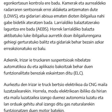
egonkortasun kontrola ere badu. Kamerak eta aurrealdeko
radarraren sentsoreak errei aldaketa antzematen dute
(LDWS), eta gidariari abisua ematen dioten ibilgailua nahi
gabe bidetik ateratzen bada. Larrialdiko balaztatzerako
laguntza ere badu (AEBS). Horrek larrialdiko balazta
aktibatuko luke ibilgailua aurretik doan ibilgailurengana
gehiegi gerturatuko balitz eta gidariak behar bezain azkar
erreakzionatuko ez balu.
Azkenik, Irizar ie truckaren suspentsioak nibelatze
automatikoa du eta aplikazio bakoitzak behar duen
funtzionalitate bereziak eskaintzen ditu (ELC).
Aurkeztu den Irizar ie truck bertsio elektrikoa da CNG maila
luzatzailearekin. Horrela, modu elektrikoan ibiliko da hirian
eta maila luzatzailea izango duenez autonomia luzatu eta
lan orduak gehitu ahal izango ditu gas naturalarekin
funtzionatzen duen motor batekin.