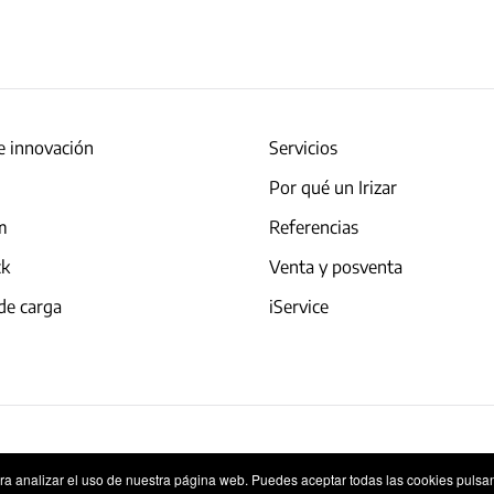
e innovación
Servicios
Por qué un Irizar
am
Referencias
ck
Venta y posventa
de carga
iService
okies
Sistema Interno de Información
ara analizar el uso de nuestra página web. Puedes aceptar todas las cookies pulsa