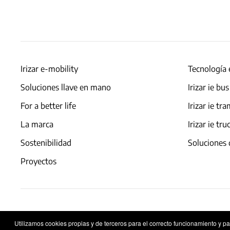
Irizar e-mobility
Tecnología 
Soluciones llave en mano
Irizar ie bus
For a better life
Irizar ie tr
La marca
Irizar ie tru
Sostenibilidad
Soluciones 
Proyectos
Aviso legal
Política de privacidad
Política de co
Utilizamos cookies propias y de terceros para el correcto funcionamiento y p