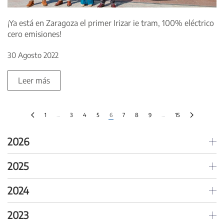
¡Ya está en Zaragoza el primer Irizar ie tram, 100% eléctrico
cero emisiones!
30 Agosto 2022
Leer más
1
…
3
4
5
6
7
8
9
…
15
2026
2025
2024
2023